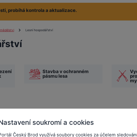
ti, probíhá kontrola a aktualizace.
emědělstvi
Lesní hospodářství
řství
ezení
Stavba v ochranném
Vy
k
pásmu lesa
pr
mys
Nastavení soukromí a cookies
Portál Český Brod využívá soubory cookies za účelem sledován