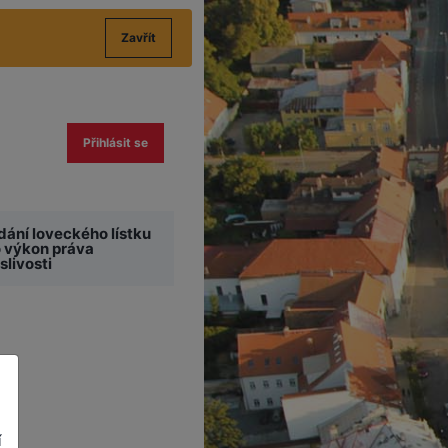
Zavřít
Přihlásit se
dání loveckého lístku
o výkon práva
livosti
í