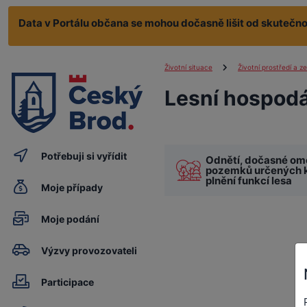
Data v Portálu občana se mohou dočasně lišit od skutečnos
Životní situace
Životní prostředí a z
Lesní hospodá
Potřebuji si vyřídit
Odnětí, dočasné om
pozemků určených 
plnění funkcí lesa
Moje případy
Moje podání
Výzvy provozovateli
Participace