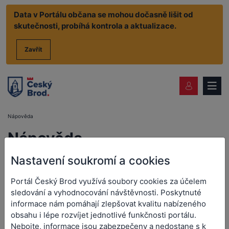
Data v Portálu občana se mohou dočasně lišit od
skutečnosti, probíhá kontrola a aktualizace.
Zavřít
Nápověda
Nápověda
Nastavení soukromí a cookies
Nápověda
Portál Český Brod využívá soubory cookies za účelem
Nápověda
sledování a vyhodnocování návštěvnosti. Poskytnuté
informace nám pomáhají zlepšovat kvalitu nabízeného
obsahu i lépe rozvíjet jednotlivé funkčnosti portálu.
Nebojte, informace jsou zabezpečeny a nedostane s k