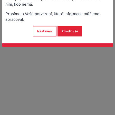
nim, kdo nemá.
Stanovisko k zásahu do krajinného rázu
Prosíme o Vaše potvrzení, které informace můžeme
zpracovat.
Nastavení
Povolit vše