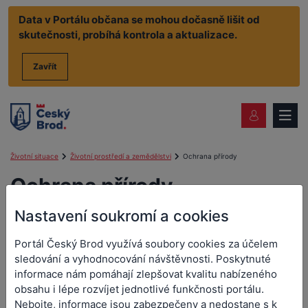
Data v Portálu občana se mohou dočasně lišit od
skutečnosti, probíhá kontrola a aktualizace.
Zavřít
Životní situace
Životní prostředí a zemědělstvi
Ochrana přírody
Ochrana přírody
Nastavení soukromí a cookies
Kácení dřevin
Portál Český Brod využívá soubory cookies za účelem
sledování a vyhodnocování návštěvnosti. Poskytnuté
informace nám pomáhají zlepšovat kvalitu nabízeného
Stanovisko k zásahu do významného
krajinného prvku
obsahu i lépe rozvíjet jednotlivé funkčnosti portálu.
Nebojte, informace jsou zabezpečeny a nedostane s k