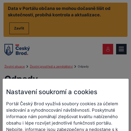
Data v Portálu občana se mohou dočasně lišit od
skutečnosti, probíhá kontrola a aktualizace.
Zavřít
Životní situace
Životní prostředí a zemědělstvi
Odpady
Odpady
Nastavení soukromí a cookies
Upuštění od třídění nebo shromažďování
Portál Český Brod využívá soubory cookies za účelem
sledování a vyhodnocování návštěvnosti. Poskytnuté
informace nám pomáhají zlepšovat kvalitu nabízeného
Souhlas k provozování zařízení k využívání,
odstraňování, sběru nebo výkupu odpadů
obsahu i lépe rozvíjet jednotlivé funkčnosti portálu.
Nebojte, informace jsou zabezpečeny a nedostane s k