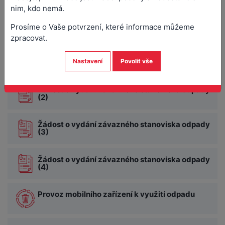
nim, kdo nemá.
Zrušení souhlasu k provozování zařízení k
využívání, odstraňování, sběru nebo výkupu
Prosíme o Vaše potvrzení, které informace můžeme
odpadů
zpracovat.
Žádost o vydání závazného stanoviska odpady
Nastavení
Povolit vše
(1)
Žádost o vydání závazného stanoviska odpady
(2)
Žádost o vydání závazného stanoviska odpady
(3)
Žádost o vydání závazného stanoviska odpady
(4)
Provoz mobilního zařízení k využití odpadu