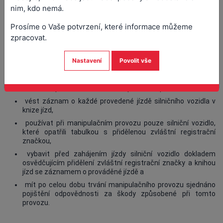
Žádost
o povolení manipulačního provozu zpracuje obecní
nim, kdo nemá.
úřad
obce s rozšířenou působností
. Pokud vám úřad manipulační
provoz povolí, vydá vám spolu s povolením evidenční knihu a
Prosíme o Vaše potvrzení, které informace můžeme
zvláštní registrační značky určené k manipulačnímu provozu.
zpracovat.
Jako výrobce, dovozce, prodejce nebo dopravce musíte
dodržovat následující podmínky:
Nastavení
Povolit vše
užívat tabulky s přidělenými zvláštními registračními
značkami pouze za účelem manipulačního provozu,
vést záznam o každé provedené jízdě silničního vozidla v
knize jízd,
používat při manipulačním provozu pouze silniční vozidlo,
které opatřili tabulkou s přidělenou zvláštní registrační
značkou,
vybavit před zahájením jízdy silniční vozidlo dokladem
osvědčujícím přidělení zvláštní registrační značky a knihou
jízd se záznamem o prováděné jízdě a
mít po celou dobu trvání manipulačního provozu sjednáno
pojištění odpovědnosti za škody způsobené při tomto
provozu.