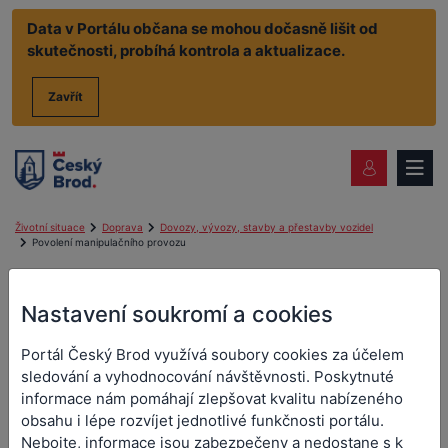
Data v Portálu občana se mohou dočasně lišit od
skutečnosti, probíhá kontrola a aktualizace.
Zavřít
Životní situace
Doprava
Dovozy, vývozy, stavby a přestavby vozidel
Povolení manipulačního provozu
Povolení manipulačního
Nastavení soukromí a cookies
provozu
Portál Český Brod využívá soubory cookies za účelem
sledování a vyhodnocování návštěvnosti. Poskytnuté
Jestliže chcete
převážet vozidlo,
které není zapsané v registru
silničních vozidel, za účelem prodeje, distribuce nebo vozidlo
informace nám pomáhají zlepšovat kvalitu nabízeného
vyřazené z provozu, musíte mít platné
povolení k
obsahu i lépe rozvíjet jednotlivé funkčnosti portálu.
manipulačnímu provozu
.
Nebojte, informace jsou zabezpečeny a nedostane s k