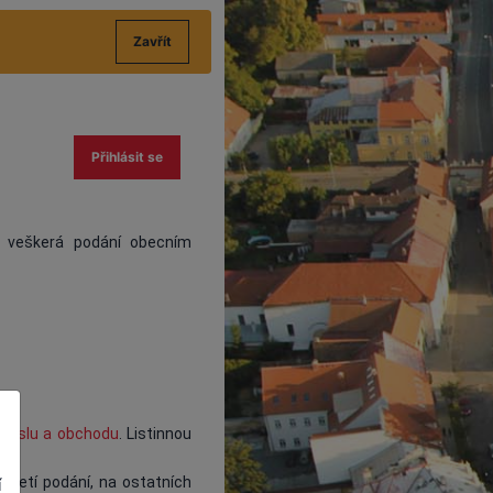
Zavřít
Přihlásit se
e veškerá podání obecním
ůmyslu a obchodu
. Listinnou
ijetí podání, na ostatních
í