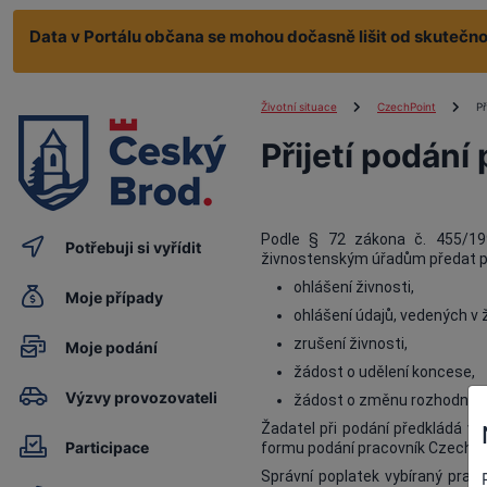
Data v Portálu občana se mohou dočasně lišit od skutečnos
Životní situace
CzechPoint
Př
Přijetí podán
Podle § 72 zákona č. 455/199
Potřebuji si vyřídit
živnostenským úřadům předat pr
ohlášení živnosti,
Moje případy
ohlášení údajů, vedených v 
zrušení živnosti,
Moje podání
žádost o udělení koncese,
Výzvy provozovateli
žádost o změnu rozhodnutí 
Žadatel při podání předkládá vy
Participace
formu podání pracovník Czech P
Správní poplatek vybíraný prac