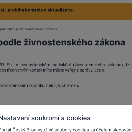
ti, probíhá kontrola a aktualizace.
ijetí podání podle živnostenského zákona
í podle živnostenského zákona
1 Sb., o živnostenském podnikání (živnostenského zákona), lz
ostřednictvím kontaktního místa veřejné správy. Jde o:
živnostenském rejstříku, nebo jejich změn,
o udělení koncese.
plněný jednotný registrační formulář, který získá na
Ministerstvu pr
Nastavení soukromí a cookies
OINTu převezme a odešle na zvolený živnostenský úřad.
ovištěm Czech POINT činí v případě samosprávních úřadů 50 Kč za př
Portál Český Brod využívá soubory cookies za účelem sledován