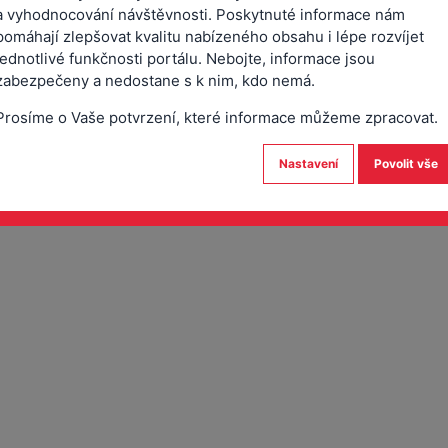
T podle ceníku. Další poplatek se vybírá dle druhu podání. Tento d
a vyhodnocování návštěvnosti. Poskytnuté informace nám
poté kontaktním místem Czech POINT zasílán. Změna v RŽP je aktivní do
pomáhají zlepšovat kvalitu nabízeného obsahu i lépe rozvíjet
se náměstí Arnošta z Pardubic č.p. 56, přízemí velvo.
Mapa
jednotlivé funkčnosti portálu. Nebojte, informace jsou
zabezpečeny a nedostane s k nim, kdo nemá.
Prosíme o Vaše potvrzení, které informace můžeme zpracovat.
Nastavení
Povolit vše