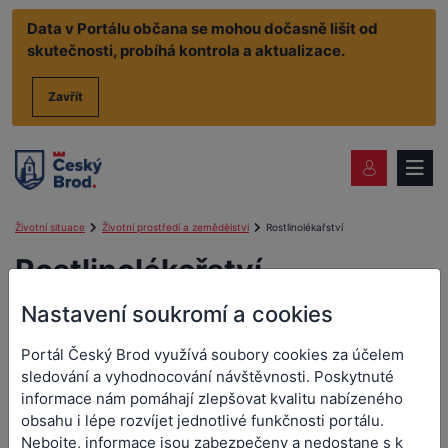
Data v Portálu občana se mohou dočasně lišit od
skutečnosti, probíhá kontrola a aktualizace.
Zavřít
Životní situace
Životní prostředí a zemědělstvi
Rostlinolékařství
Rostlinolékařství
Nastavení soukromí a cookies
Rostlinolékařství
Portál Český Brod využívá soubory cookies za účelem
sledování a vyhodnocování návštěvnosti. Poskytnuté
informace nám pomáhají zlepšovat kvalitu nabízeného
obsahu i lépe rozvíjet jednotlivé funkčnosti portálu.
Nebojte, informace jsou zabezpečeny a nedostane s k