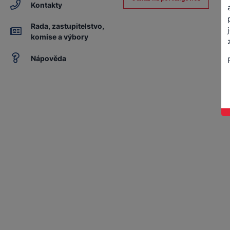
Kontakty
Rada, zastupitelstvo,
komise a výbory
Nápověda