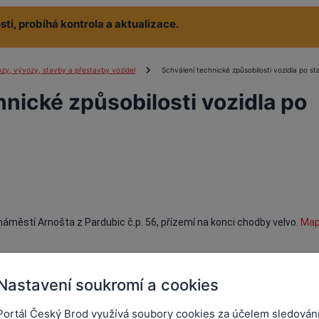
ti, probíhá kontrola a aktualizace.
zy, vývozy, stavby a přestavby vozidel
Schválení technické způsobilosti vozidla po s
hnické způsobilosti vozidla po
 náměstí Arnošta z Pardubic č.p. 56, přízemí na konci chodby velvo.
Ma
Nastavení soukromí a cookies
Portál Český Brod využívá soubory cookies za účelem sledován