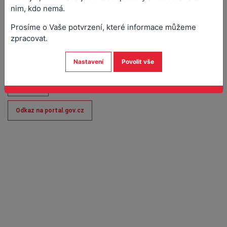
kvalifikovaných dodavatelů můžete v zadávacím řízení nahradit
nim, kdo nemá.
doklady prokazující splnění základní a profesní způsobilosti v
rozsahu uvedeném na výpise.
Prosíme o Vaše potvrzení, které informace můžeme
Pobočka CzechPoint sídlí na adrese náměstí Arnošta z Pardubic
zpracovat.
č.p. 56, přízemí velvo.
Mapa
Nastavení
Povolit vše
Rezervovat termín on-line
Kontakt
Odkaz na portal.gov.cz