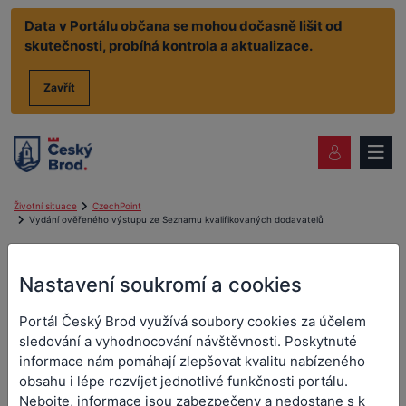
Data v Portálu občana se mohou dočasně lišit od
skutečnosti, probíhá kontrola a aktualizace.
Zavřít
Životní situace
CzechPoint
Vydání ověřeného výstupu ze Seznamu kvalifikovaných dodavatelů
Vydání ověřeného výstupu
Nastavení soukromí a cookies
ze Seznamu kvalifikovaných
Portál Český Brod využívá soubory cookies za účelem
dodavatelů
sledování a vyhodnocování návštěvnosti. Poskytnuté
informace nám pomáhají zlepšovat kvalitu nabízeného
Jedná se o vydání výpisu se Seznamu kvalifikovaných
obsahu i lépe rozvíjet jednotlivé funkčnosti portálu.
dodavatelů, a to na základě Vaší žádosti. Výpisem ze Seznamu
Nebojte, informace jsou zabezpečeny a nedostane s k