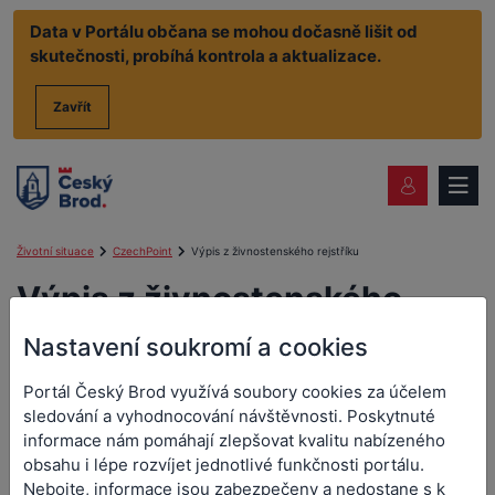
Data v Portálu občana se mohou dočasně lišit od
skutečnosti, probíhá kontrola a aktualizace.
Zavřít
Životní situace
CzechPoint
Výpis z živnostenského rejstříku
Výpis z živnostenského
rejstříku
Nastavení soukromí a cookies
Portál Český Brod využívá soubory cookies za účelem
sledování a vyhodnocování návštěvnosti. Poskytnuté
Pobočka CzechPoint sídlí na adrese náměstí Arnošta z Pardubic
informace nám pomáhají zlepšovat kvalitu nabízeného
č.p. 56, přízemí velvo.
Mapa
obsahu i lépe rozvíjet jednotlivé funkčnosti portálu.
Rezervační systém
Nebojte, informace jsou zabezpečeny a nedostane s k