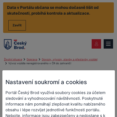
Data v Portálu občana se mohou dočasně lišit od
skutečnosti, probíhá kontrola a aktualizace.
Zavřít
Životní situace
Doprava
Dovozy, vývozy, stavby a přestavby vozidel
Vývoz vozidla neregistrovaného v ČR do zahraničí
Vývoz vozidla
Nastavení soukromí a cookies
neregistrovaného v ČR do
Portál Český Brod využívá soubory cookies za účelem
zahraničí
sledování a vyhodnocování návštěvnosti. Poskytnuté
informace nám pomáhají zlepšovat kvalitu nabízeného
Pokud chcete vyvézt jako vlastník
dosud neregistrované
obsahu i lépe rozvíjet jednotlivé funkčnosti portálu.
vozidlo
z ČR do jiného státu, požádáte úřad o přidělení
Nebojte, informace jsou zabezpečeny a nedostane s k