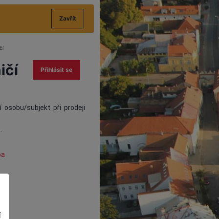
Zavřít
čí
ičí
Přihlásit se
 osobu/subjekt při prodeji
.
pa
í