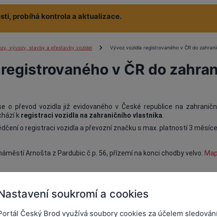
ti, probíhá kontrola a aktualizace.
zy, vývozy, stavby a přestavby vozidel
Vývoz vozidla registrovaného v ČR do zahrani
 registrovaného v ČR do zahran
e o převod vozidla již evidovaného v České republice na zahraniční
hází k
registraci vozidla na zahraničního vlastníka
.
dčení o registraci vozidla a převozní značku s max. platností 3 měsíce
 náměstí Arnošta z Pardubic č.p. 56, přízemí na konci chodby velvo.
Ma
Nastavení soukromí a cookies
Portál Český Brod využívá soubory cookies za účelem sledován