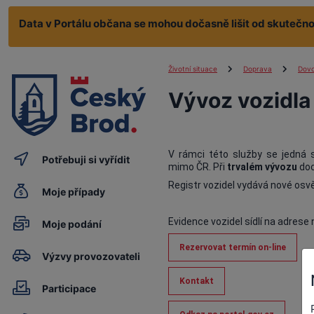
Data v Portálu občana se mohou dočasně lišit od skutečnos
Životní situace
Doprava
Dovo
Vývoz vozidla
V rámci této služby se jedná s
Potřebuji si vyřídit
mimo ČR. Při
trvalém vývozu
doc
Registr vozidel vydává nové osvě
Moje případy
Evidence vozidel sídlí na adrese
Moje podání
Rezervovat termín on-line
Výzvy provozovateli
Kontakt
Participace