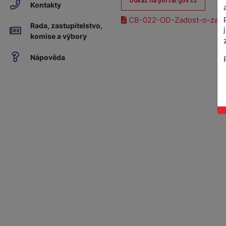
Odkaz na portal.gov.cz
Kontakty
CB-022-OD-Zadost-o-zapis
Rada, zastupitelstvo,
komise a výbory
Nápověda