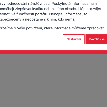
a vyhodnocování návštěvnosti. Poskytnuté informace nám
pomáhají zlepšovat kvalitu nabízeného obsahu i lépe rozvíjet
-zmen-a-udaju-vozidla.pdf
jednotlivé funkčnosti portálu. Nebojte, informace jsou
zabezpečeny a nedostane s k nim, kdo nemá.
Prosíme o Vaše potvrzení, které informace můžeme zpracovat.
Nastavení
Povolit vše