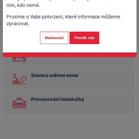
Registr řidičů
nim, kdo nemá.
Prosíme o Vaše potvrzení, které informace můžeme
zpracovat.
Dovozy, vývozy, stavby a přestavby vozidel
Nastavení
Povolit vše
Místní komunikace
Stanice měření emisí
Provozování taxislužby