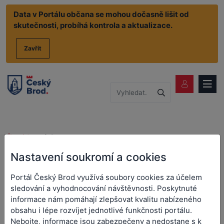
Data v Portálu občana se mohou dočasně lišit od
skutečnosti, probíhá kontrola a aktualizace.
Zavřít
Životní situace
Doprava
Doprava
Nastavení soukromí a cookies
Portál Český Brod využívá soubory cookies za účelem
sledování a vyhodnocování návštěvnosti. Poskytnuté
Registr vozidel
informace nám pomáhají zlepšovat kvalitu nabízeného
obsahu i lépe rozvíjet jednotlivé funkčnosti portálu.
Nebojte, informace jsou zabezpečeny a nedostane s k