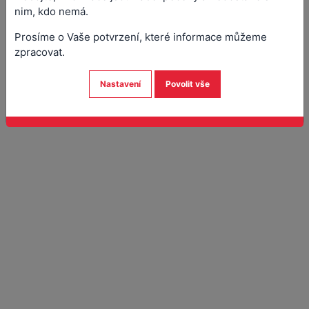
Odpad
nim, kdo nemá.
Místní poplatek za obecní systém odpadového
hospodářství
Prosíme o Vaše potvrzení, které informace můžeme
zpracovat.
Poplatek za užívání veřejného prostranství
Nastavení
Povolit vše