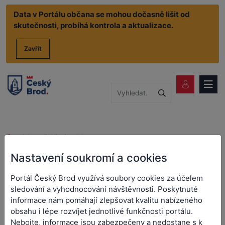
Data v Portálu občana se mohou dočasně lišit od
skutečnosti, probíhá kontrola a aktualizace.
Zavřít
Životní situace
Místní poplatky
Místní poplatky
Nastavení soukromí a cookies
Portál Český Brod využívá soubory cookies za účelem
sledování a vyhodnocování návštěvnosti. Poskytnuté
Pes
informace nám pomáhají zlepšovat kvalitu nabízeného
Místní poplatek ze psů
obsahu i lépe rozvíjet jednotlivé funkčnosti portálu.
Nebojte, informace jsou zabezpečeny a nedostane s k