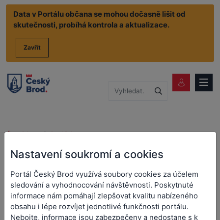
Data v Portálu občana se mohou dočasně lišit od
skutečnosti, probíhá kontrola a aktualizace.
Zavřít
Životní situace
CzechPoint
Podání do registru účastníků provozu modulu autovraků informačního systému
odpadového hospodářství
Nastavení soukromí a cookies
Podání do registru
Portál Český Brod využívá soubory cookies za účelem
sledování a vyhodnocování návštěvnosti. Poskytnuté
účastníků provozu modulu
informace nám pomáhají zlepšovat kvalitu nabízeného
autovraků informačního
obsahu i lépe rozvíjet jednotlivé funkčnosti portálu.
Nebojte, informace jsou zabezpečeny a nedostane s k