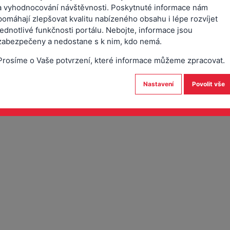
e dávek
Práce s osobami ve výkonu
a vyhodnocování návštěvnosti. Poskytnuté informace nám
ištění
trestu odnětí svobody a po
pomáhají zlepšovat kvalitu nabízeného obsahu i lépe rozvíjet
propuštění z výkonu trestu
jednotlivé funkčnosti portálu. Nebojte, informace jsou
zabezpečeny a nedostane s k nim, kdo nemá.
Prosíme o Vaše potvrzení, které informace můžeme zpracovat.
Nastavení
Povolit vše