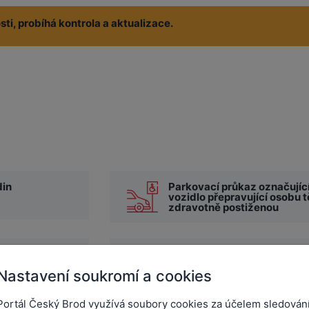
ti, probíhá kontrola a aktualizace.
din
Parkovací průkaz označujíc
vozidlo přepravující osobu 
zdravotně postiženou
Výdej tiskopisů receptů a
žádanek s modrým pruhem
Nastavení soukromí a cookies
Portál Český Brod využívá soubory cookies za účelem sledován