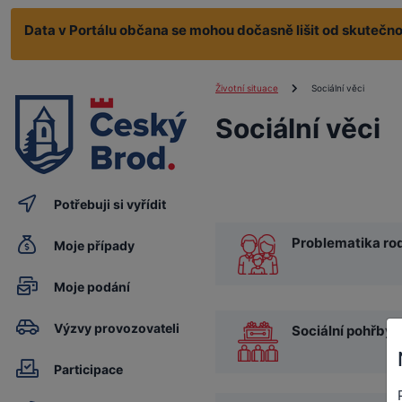
Data v Portálu občana se mohou dočasně lišit od skutečnos
Životní situace
Sociální věci
Sociální věci
Potřebuji si vyřídit
Problematika ro
Moje případy
Moje podání
Výzvy provozovateli
Sociální pohřby
Participace