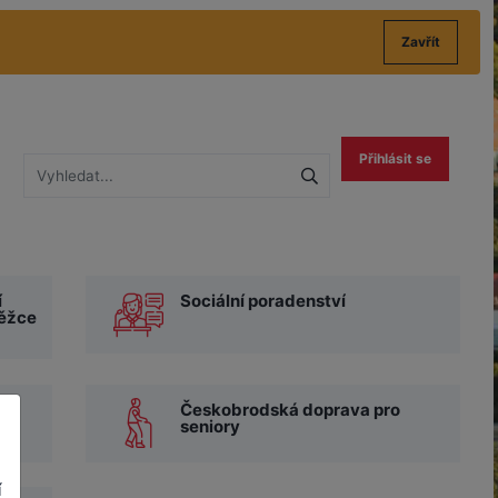
Zavřít
Přihlásit se
í
Sociální poradenství
těžce
Českobrodská doprava pro
seniory
í