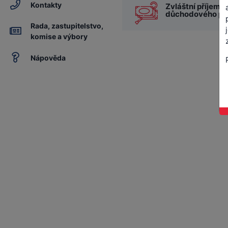
Kontakty
Zvláštní příjemc
důchodového poj
Rada, zastupitelstvo,
komise a výbory
Nápověda