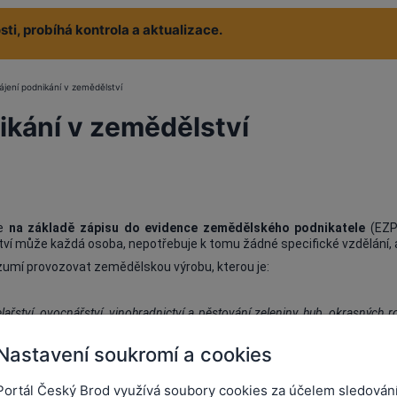
ti, probíhá kontrola a aktualizace.
ájení podnikání v zemědělství
ikání v zemědělství
te
na základě zápisu do evidence zemědělského podnikatele
(EZP
ví může každá osoba, nepotřebuje k tomu žádné specifické vzdělání, 
zumí provozovat zemědělskou výrobu, kterou je:
ařství, ovocnářství, vinohradnictví a pěstování zeleniny, hub, okrasných ros
 léčebné použití a vědecké účely, rostlin pro technické a energetické užit
iného právního důvodu, popřípadě provozovaná bez pozemků,
Nastavení soukromí a cookies
hov hospodářských a jiných zvířat či živočichů za účelem získávání, zpracov
 chov sportovních a dostihových koní,
Portál Český Brod využívá soubory cookies za účelem sledován