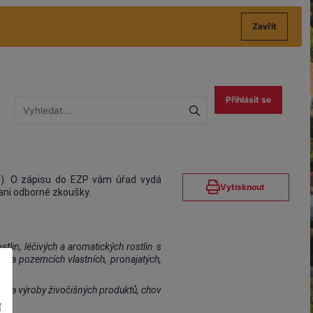
Zavřít
Přihlásit se
). O zápisu do EZP vám úřad vydá
Vytisknout
ani odborné zkoušky.
tlin, léčivých a aromatických rostlin s
í na pozemcích vlastních, pronajatých,
ání a výroby živočišných produktů, chov
í