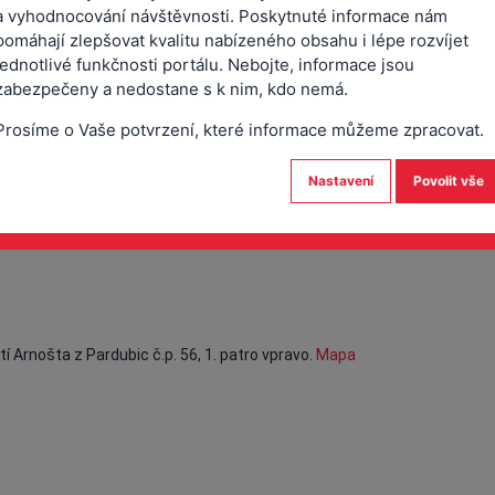
ch zvířat, využití jejich genetického materiálu a získávání zárodečných p
a vyhodnocování návštěvnosti. Poskytnuté informace nám
pomáhají zlepšovat kvalitu nabízeného obsahu i lépe rozvíjet
ých výpěstků a genetického materiálu rostlin,
jednotlivé funkčnosti portálu. Nebojte, informace jsou
zabezpečeny a nedostane s k nim, kdo nemá.
 vlastní produkce zemědělské výroby, pokud je konečným produktem ze
é unie,
Prosíme o Vaše potvrzení, které informace můžeme zpracovat.
 a pěstování rostlin ve vodním útvaru povrchových vod na pozemcích vla
du,
Nastavení
Povolit vše
ích vlastních, pronajatých, nebo užívaných na základě jiného právního dův
dělské a lesnické účely.
Arnošta z Pardubic č.p. 56, 1. patro vpravo.
Mapa