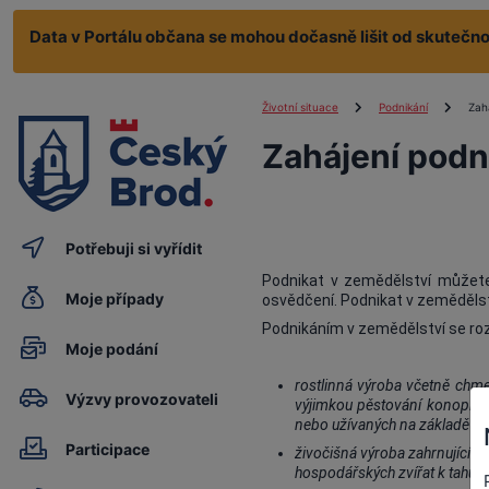
Data v Portálu občana se mohou dočasně lišit od skutečnos
Životní situace
Podnikání
Zah
Zahájení podn
Potřebuji si vyřídit
Podnikat v zemědělství může
Moje případy
osvědčení. Podnikat v zemědělst
Podnikáním v zemědělství se ro
Moje podání
rostlinná výroba včetně chmel
Výzvy provozovateli
výjimkou pěstování konopí pro
nebo užívaných na základě j
Participace
živočišná výroba zahrnující c
hospodářských zvířat k tahu a