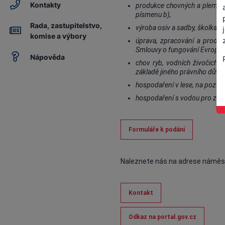
Kontakty
produkce chovných a plemenný
písmenu b),
Rada, zastupitelstvo,
výroba osiv a sadby, školkařsk
komise a výbory
úprava, zpracování a prodej
Smlouvy o fungování Evropsk
Nápověda
chov ryb, vodních živočichů
základě jiného právního důvo
hospodaření v lese, na pozemc
hospodaření s vodou pro země
Formuláře k podání
Naleznete nás na adrese náměstí 
Kontakt
Odkaz na portal.gov.cz