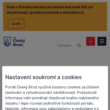
Data v Portálu občana se mohou dočasně lišit od
skutečnosti, probíhá kontrola a aktualizace.
Zavřít
Životní situace
CzechPoint
Zprostředkovaná identifikace
Zprostředkovaná
Nastavení soukromí a cookies
identifikace
Portál Český Brod využívá soubory cookies za účelem
sledování a vyhodnocování návštěvnosti. Poskytnuté
informace nám pomáhají zlepšovat kvalitu nabízeného
Zprostředkovaná identifikace spočívá v ověření totožnosti
obsahu i lépe rozvíjet jednotlivé funkčnosti portálu.
žadatele, zjištění potřebných informací a převzetí podkladů od
Nebojte, informace jsou zabezpečeny a nedostane s k
žadatele a vystavení veřejné listiny o identifikaci. Přílohou