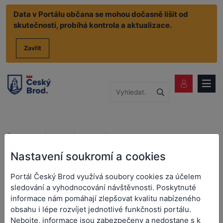
Data v Portálu občana se mohou dočasně lišit od
skutečnosti, probíhá kontrola a aktualizace.
Zavřít
Životní situace
Doprava
Stanice měření emisí
Žádost o povolení k provozování stanice měření emisí
Nastavení soukromí a cookies
Žádost o povolení k
Portál Český Brod využívá soubory cookies za účelem
provozování stanice měření
sledování a vyhodnocování návštěvnosti. Poskytnuté
informace nám pomáhají zlepšovat kvalitu nabízeného
emisí
obsahu i lépe rozvíjet jednotlivé funkčnosti portálu.
Nebojte, informace jsou zabezpečeny a nedostane s k